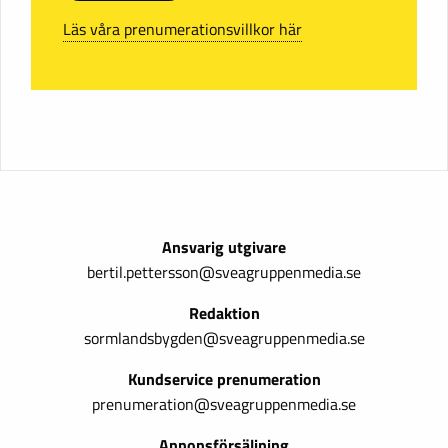
Läs våra prenumerationsvillkor här
Ansvarig utgivare
bertil.pettersson@sveagruppenmedia.se
Redaktion
sormlandsbygden@sveagruppenmedia.se
Kundservice prenumeration
prenumeration@sveagruppenmedia.se
Annonsförsäljning