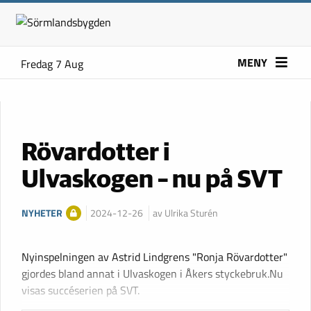
MENY
Fredag 7 Aug
Rövardotter i
Ulvaskogen – nu på SVT
NYHETER
2024-12-26
av Ulrika Sturén
Nyinspelningen av Astrid Lindgrens "Ronja Rövardotter"
gjordes bland annat i Ulvaskogen i Åkers styckebruk.Nu
visas succéserien på SVT.