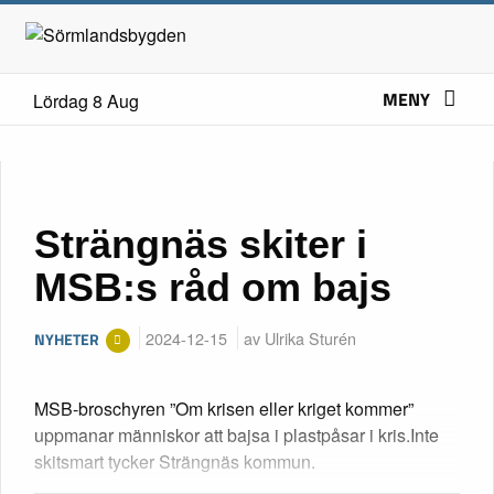
MENY
Lördag 8 Aug
Strängnäs skiter i
MSB:s råd om bajs
2024-12-15
av Ulrika Sturén
NYHETER
MSB-broschyren ”Om krisen eller kriget kommer”
uppmanar människor att bajsa i plastpåsar i kris.Inte
skitsmart tycker Strängnäs kommun.