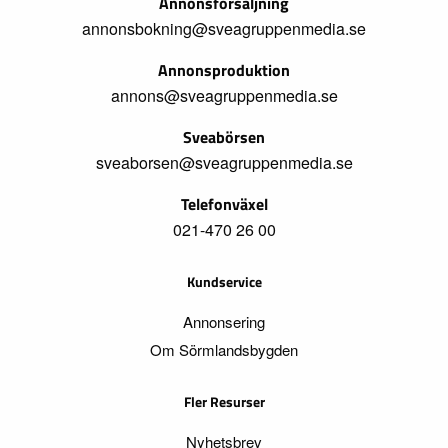
Annonsförsäljning
annonsbokning@sveagruppenmedia.se
Annonsproduktion
annons@sveagruppenmedia.se
Sveabörsen
sveaborsen@sveagruppenmedia.se
Telefonväxel
021-470 26 00
Kundservice
Annonsering
Om Sörmlandsbygden
Fler Resurser
Nyhetsbrev