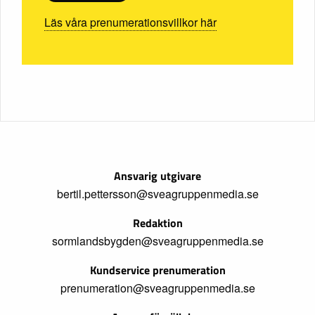
Läs våra prenumerationsvillkor här
Ansvarig utgivare
bertil.pettersson@sveagruppenmedia.se
Redaktion
sormlandsbygden@sveagruppenmedia.se
Kundservice prenumeration
prenumeration@sveagruppenmedia.se