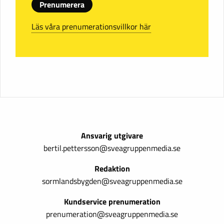
Prenumerera
Läs våra prenumerationsvillkor här
Ansvarig utgivare
bertil.pettersson@sveagruppenmedia.se
Redaktion
sormlandsbygden@sveagruppenmedia.se
Kundservice prenumeration
prenumeration@sveagruppenmedia.se