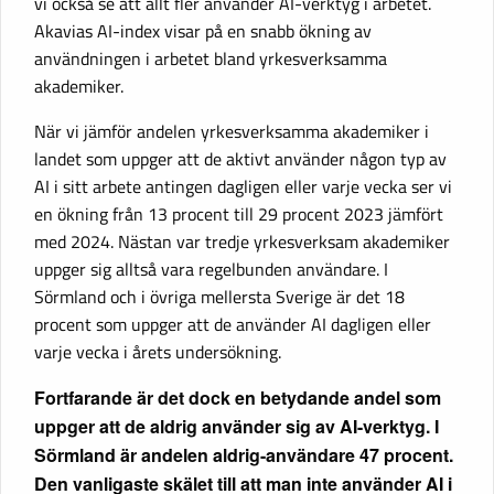
vi också se att allt fler använder AI-verktyg i arbetet.
Akavias AI-index visar på en snabb ökning av
användningen i arbetet bland yrkesverksamma
akademiker.
När vi jämför andelen yrkesverksamma akademiker i
landet som uppger att de aktivt använder någon typ av
AI i sitt arbete antingen dagligen eller varje vecka ser vi
en ökning från 13 procent till 29 procent 2023 jämfört
med 2024. Nästan var tredje yrkesverksam akademiker
uppger sig alltså vara regelbunden användare. I
Sörmland och i övriga mellersta Sverige är det 18
procent som uppger att de använder AI dagligen eller
varje vecka i årets undersökning.
Fortfarande är det dock en betydande andel som
uppger att de aldrig använder sig av AI-verktyg. I
Sörmland är andelen aldrig-användare 47 procent.
Den vanligaste skälet till att man inte använder AI i