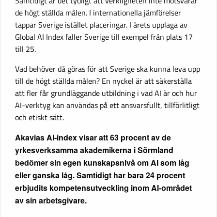
Samtidigt är det tydligt att verkligheten inte motsvarar
de högt ställda målen. I internationella jämförelser
tappar Sverige istället placeringar. I årets upplaga av
Global AI Index faller Sverige till exempel från plats 17
till 25.
Vad behöver då göras för att Sverige ska kunna leva upp
till de högt ställda målen? En nyckel är att säkerställa
att fler får grundläggande utbildning i vad AI är och hur
AI-verktyg kan användas på ett ansvarsfullt, tillförlitligt
och etiskt sätt.
Akavias AI-index visar att 63 procent av de
yrkesverksamma akademikerna i Sörmland
bedömer sin egen kunskapsnivå om AI som låg
eller ganska låg. Samtidigt har bara 24 procent
erbjudits kompetensutveckling inom AI-området
av sin arbetsgivare.