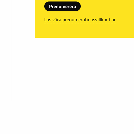
Prenumerera
Läs våra prenumerationsvillkor här