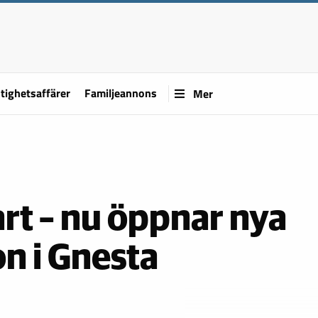
tighetsaffärer
Familjeannons
Mer
art – nu öppnar nya
n i Gnesta