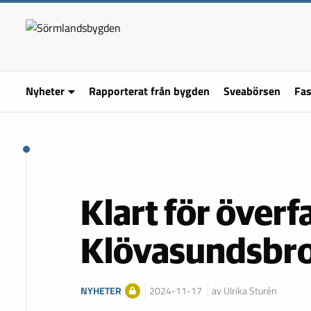
Nyheter
Rapporterat från bygden
Sveabörsen
Fas
Klart för överf
Klövasundsbro
NYHETER
2024-11-17
av Ulrika Sturén