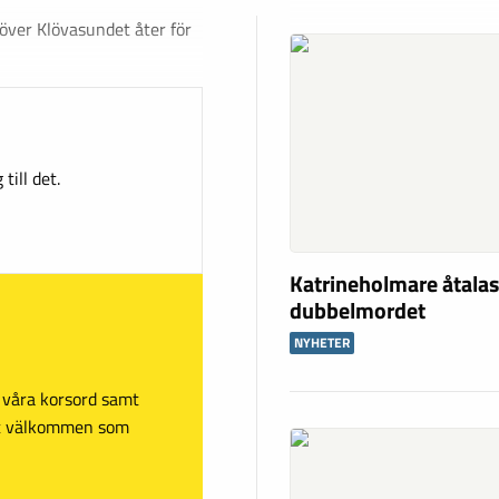
ver Klövasundet åter för
till det.
Katrineholmare åtalas
dubbelmordet
NYHETER
sa våra korsord samt
mt välkommen som