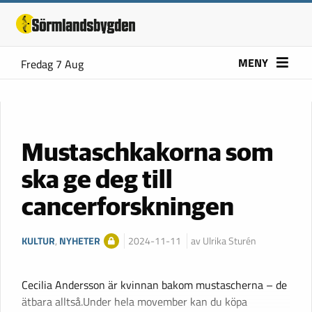
MENY
Fredag 7 Aug
Mustaschkakorna som
ska ge deg till
cancerforskningen
KULTUR
,
NYHETER
2024-11-11
av Ulrika Sturén
Cecilia Andersson är kvinnan bakom mustascherna – de
ätbara alltså.Under hela movember kan du köpa