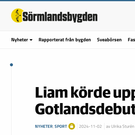
Nyheter
Rapporterat från bygden
Sveabörsen
Fas
Liam körde upp
Gotlandsdebu
NYHETER
,
SPORT
2024-11-02
av Ulrika Sturén