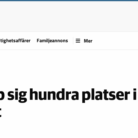
tighetsaffärer
Familjeannons
Mer
 sig hundra platser i
t