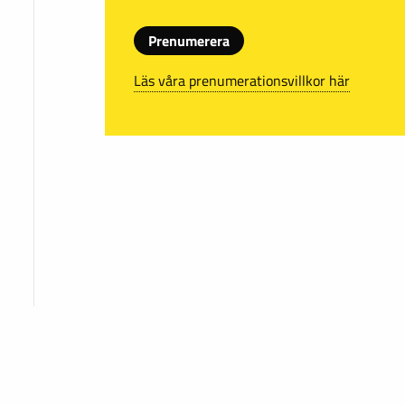
Prenumerera
Läs våra prenumerationsvillkor här