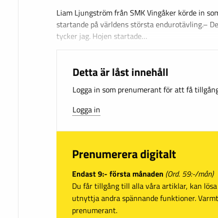
Liam Ljungström från SMK Vingåker körde in s
startande på världens största endurotävling.– D
tycker jag. Hojen startade…
Detta är låst innehåll
Logga in som prenumerant för att få tillgång 
Logga in
Prenumerera digitalt
Endast 9:- första månaden
(Ord. 59:-/mån)
Du får tillgång till alla våra artiklar, kan lö
utnyttja andra spännande funktioner. Var
prenumerant.