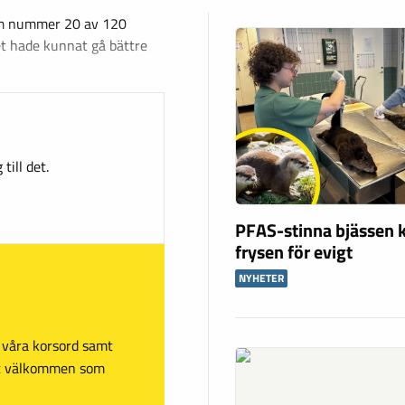
om nummer 20 av 120
et hade kunnat gå bättre
till det.
PFAS-stinna bjässen k
frysen för evigt
NYHETER
sa våra korsord samt
mt välkommen som