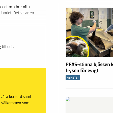
ddet och hur ofta
 landet. Det visar en
till det.
PFAS-stinna bjässen k
frysen för evigt
NYHETER
sa våra korsord samt
mt välkommen som