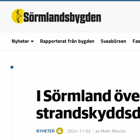
Nyheter
Rapporterat från bygden
Sveabörsen
Fas
I Sörmland öve
strandskyddsd
NYHETER
2024-11-02
av Malin Marcko