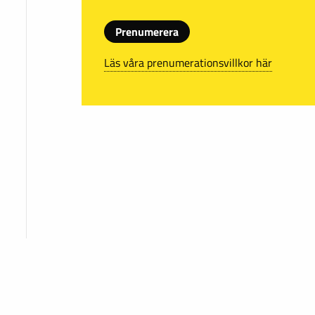
Prenumerera
Läs våra prenumerationsvillkor här