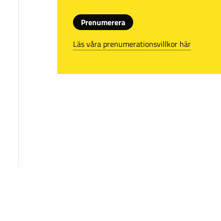
Prenumerera
Läs våra prenumerationsvillkor här