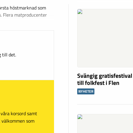
första höstmarknad som
s. Flera matproducenter
till det.
Svängig gratisfestival
till folkfest i Flen
NYHETER
sa våra korsord samt
mt välkommen som