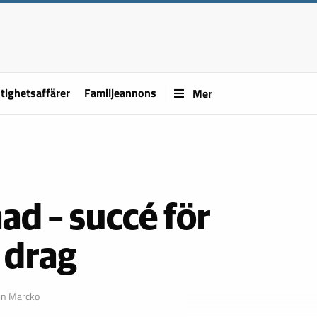
tighetsaffärer
Familjeannons
Mer
d – succé för
 drag
in Marcko