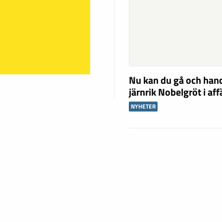
Nu kan du gå och han
järnrik Nobelgröt i af
NYHETER