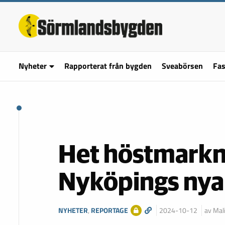
Nyheter
Rapporterat från bygden
Sveabörsen
Fas
Het höstmarkna
Nyköpings nya
NYHETER
,
REPORTAGE
2024-10-12
av Mal