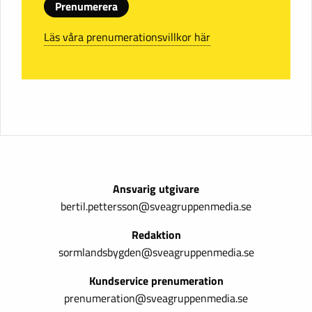
Prenumerera
Läs våra prenumerationsvillkor här
Ansvarig utgivare
bertil.pettersson@sveagruppenmedia.se
Redaktion
sormlandsbygden@sveagruppenmedia.se
Kundservice prenumeration
prenumeration@sveagruppenmedia.se