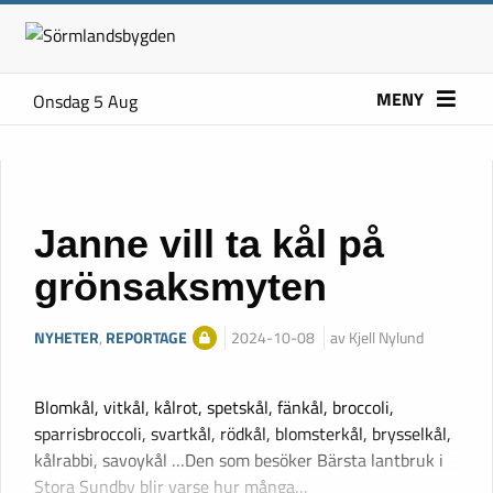
MENY
Onsdag 5 Aug
Janne vill ta kål på
grönsaksmyten
NYHETER
,
REPORTAGE
2024-10-08
av Kjell Nylund
Blomkål, vitkål, kålrot, spetskål, fänkål, broccoli,
sparrisbroccoli, svartkål, rödkål, blomsterkål, brysselkål,
kålrabbi, savoykål …Den som besöker Bärsta lantbruk i
Stora Sundby blir varse hur många…