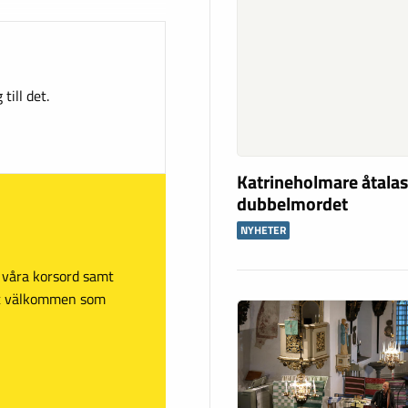
till det.
Katrineholmare åtalas
dubbelmordet
NYHETER
sa våra korsord samt
mt välkommen som