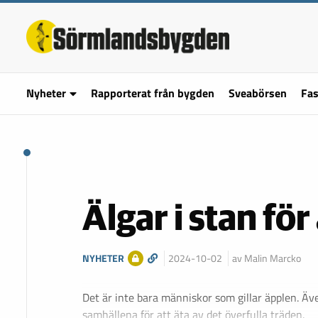
Nyheter
Rapporterat från bygden
Sveabörsen
Fas
Älgar i stan för
NYHETER
2024-10-02
av Malin Marcko
Det är inte bara människor som gillar äpplen. Äve
samhällena för att äta av det överfulla träden.