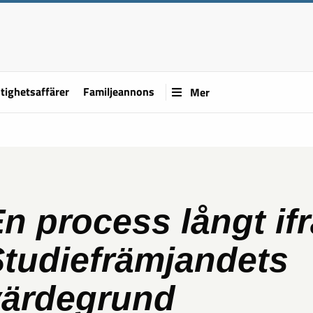
tighetsaffärer
Familjeannons
Mer
n process långt if
tudiefrämjandets
värdegrund