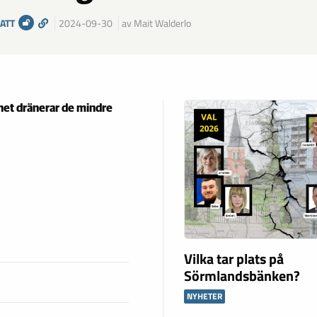
ATT
2024-09-30
av Mait Walderlo
et dränerar de mindre
Vilka tar plats på
Sörmlandsbänken?
NYHETER