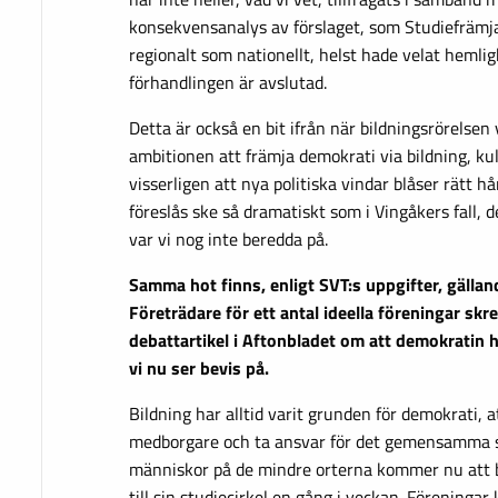
konsekvensanalys av förslaget, som Studiefrämja
regionalt som nationellt, helst hade velat hemligh
förhandlingen är avslutad.
Detta är också en bit ifrån när bildningsrörelsen
ambitionen att främja demokrati via bildning, kul
visserligen att nya politiska vindar blåser rätt hå
föreslås ske så dramatiskt som i Vingåkers fall, de
var vi nog inte beredda på.
Samma hot finns, enligt SVT:s uppgifter, gälla
Företrädare för ett antal ideella föreningar sk
debattartikel i Aftonbladet om att demokratin h
vi nu ser bevis på.
Bildning har alltid varit grunden för demokrati,
medborgare och ta ansvar för det gemensamma 
människor på de mindre orterna kommer nu att b
till sin studiecirkel en gång i veckan. Föreninga