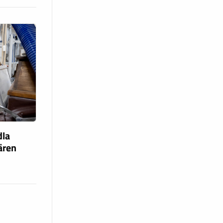
dla
fären