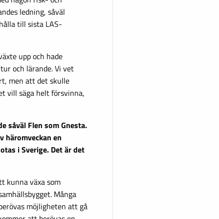
ndes ledning, såväl
ålla till sista LAS-
 växte upp och hade
tur och lärande. Vi vet
rt, men att det skulle
t vill säga helt försvinna,
nde såväl Flen som Gnesta.
rev häromveckan en
otas i Sverige. Det är det
 att kunna växa som
samhällsbygget. Många
erövas möjligheten att gå
r kommer att berövas en