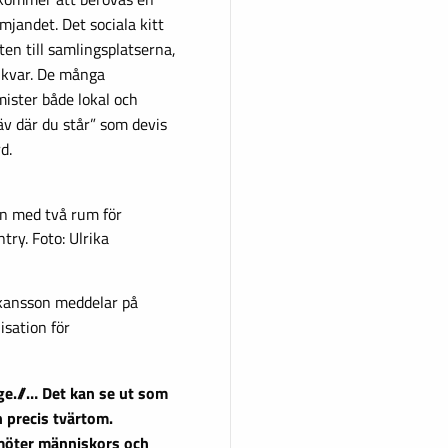
mjandet. Det sociala kitt
en till samlingsplatserna,
s kvar. De många
ister både lokal och
v där du står” som devis
d.
an med två rum för
try. Foto: Ulrika
kansson meddelar på
isation för
ge.//… Det kan se ut som
en precis tvärtom.
i möter människors och