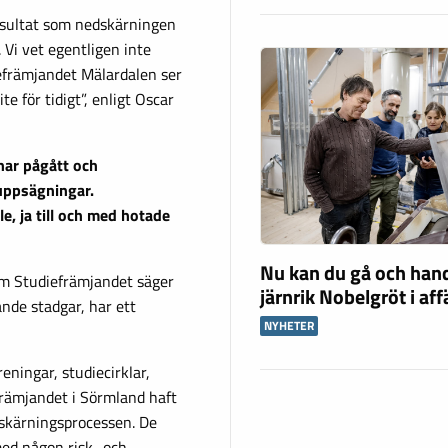
resultat som nedskärningen
Vi vet egentligen inte
diefrämjandet Mälardalen ser
e för tidigt”, enligt Oscar
har pågått och
uppsägningar.
, ja till och med hotade
Nu kan du gå och han
om Studiefrämjandet säger
järnrik Nobelgröt i af
ande stadgar, har ett
NYHETER
eningar, studiecirklar,
främjandet i Sörmland haft
dskärningsprocessen. De
 med någon risk- och