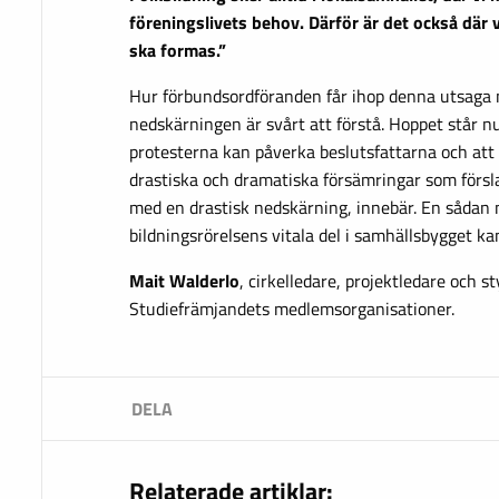
föreningslivets behov. Därför är det också där
ska formas.”
Hur förbundsordföranden får ihop denna utsaga
nedskärningen är svårt att förstå. Hoppet står nu
protesterna kan påverka beslutsfattarna och att 
drastiska och dramatiska försämringar som förslag
med en drastisk nedskärning, innebär. En sådan
bildningsrörelsens vitala del i samhällsbygget kan
Mait Walderlo
, cirkelledare, projektledare och s
Studiefrämjandets medlemsorganisationer.
Relaterade artiklar: