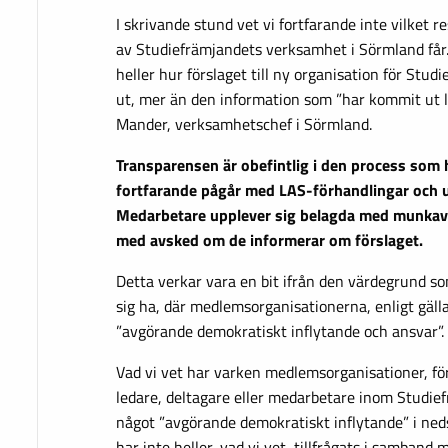
I skrivande stund vet vi fortfarande inte vilket 
av Studiefrämjandets verksamhet i Sörmland får. 
heller hur förslaget till ny organisation för Stu
ut, mer än den information som ”har kommit ut lit
Mander, verksamhetschef i Sörmland.
Transparensen är obefintlig i den process som 
fortfarande pågår med LAS-förhandlingar och 
Medarbetare upplever sig belagda med munkavle
med avsked om de informerar om förslaget.
Detta verkar vara en bit ifrån den värdegrund s
sig ha, där medlemsorganisationerna, enligt gäll
”avgörande demokratiskt inflytande och ansvar”.
Vad vi vet har varken medlemsorganisationer, för
ledare, deltagare eller medarbetare inom Studie
något ”avgörande demokratiskt inflytande” i ne
har inte heller, vad vi vet, tillfrågats i samband