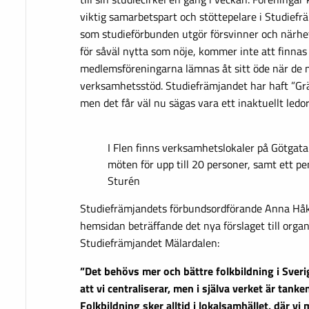
viktig samarbetspart och stöttepelare i Studiefrä
som studieförbunden utgör försvinner och närhet
för såväl nytta som nöje, kommer inte att finna
medlemsföreningarna lämnas åt sitt öde när de m
verksamhetsstöd. Studiefrämjandet har haft ”Grä
men det får väl nu sägas vara ett inaktuellt ledor
I Flen finns verksamhetslokaler på Götgat
möten för upp till 20 personer, samt ett pen
Sturén
Studiefrämjandets förbundsordförande Anna Hå
hemsidan beträffande det nya förslaget till organ
Studiefrämjandet Mälardalen:
”Det behövs mer och bättre folkbildning i Sveri
att vi centraliserar, men i själva verket är tank
Folkbildning sker alltid i lokalsamhället, där v