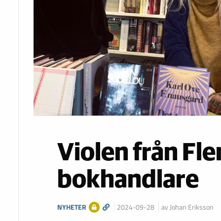
Violen från Fle
bokhandlare
NYHETER
2024-09-28
av Johan Eriksson