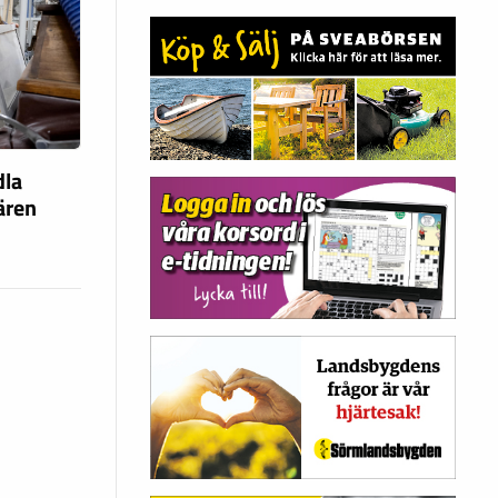
dla
fären