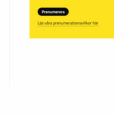
Prenumerera
Läs våra prenumerationsvillkor här