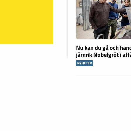
Nu kan du gå och han
järnrik Nobelgröt i af
NYHETER