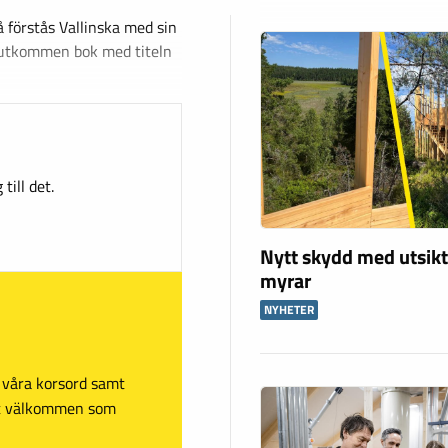
 förstås Vallinska med sin
yutkommen bok med titeln
till det.
Nytt skydd med utsikt
myrar
NYHETER
sa våra korsord samt
mt välkommen som