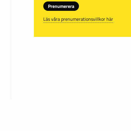
Prenumerera
Läs våra prenumerationsvillkor här