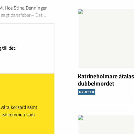
VM. Hos Stina Denninger
t sagt dansfeber.– Det…
till det.
Katrineholmare åtalas
dubbelmordet
NYHETER
sa våra korsord samt
mt välkommen som