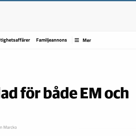
tighetsaffärer
Familjeannons
Mer
ad för både EM och
in Marcko