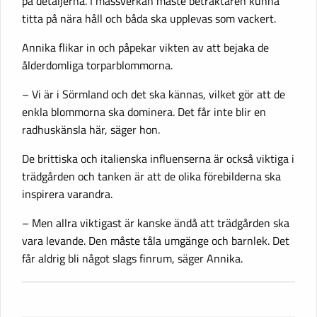
på detaljerna. I massverkan måste betraktaren kunna
titta på nära håll och båda ska upplevas som vackert.
Annika flikar in och påpekar vikten av att bejaka de
ålderdomliga torparblommorna.
– Vi är i Sörmland och det ska kännas, vilket gör att de
enkla blommorna ska dominera. Det får inte blir en
radhuskänsla här, säger hon.
De brittiska och italienska influenserna är också viktiga i
trädgården och tanken är att de olika förebilderna ska
inspirera varandra.
– Men allra viktigast är kanske ändå att trädgården ska
vara levande. Den måste tåla umgänge och barnlek. Det
får aldrig bli något slags finrum, säger Annika.