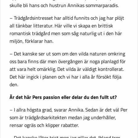
skulle bli hans och hustrun Annikas sommarparadis.
– Trädgårdsintresset har alltid funnits och jag har plöjt
all tänkbar litteratur. Här ville vi skapa en brittisk
romantisk trädgård men som såg naturlig ut i den här
miljön, förklarar han.
– Det kanske ser ut som om den vilda naturen omkring
oss bara finns där men övergången är noga planlagd för
att vara helt omärklig. Det vilda är väldigt kontrollerat.
Det här ingick i planen och vi har i alla år försökt följa
den.
Är det här Pers passion eller delar du den fullt ut?
– I allra högsta grad, svarar Annika. Sedan är det väl Per
som är trädgårdsarkitekten medan jag underhåller,
rensar ogräs och klipper rabatter.
– Det kanske låter trist men jag gillar det. Ibland tror