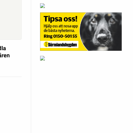
dla
fären