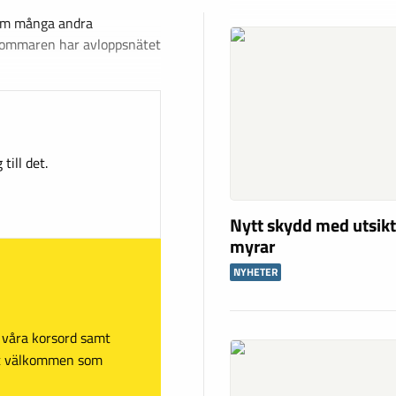
som många andra
sommaren har avloppsnätet
till det.
Nytt skydd med utsikt
myrar
NYHETER
sa våra korsord samt
mt välkommen som