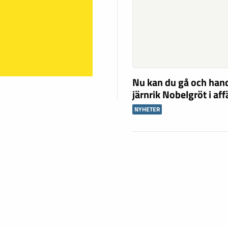
Nu kan du gå och han
järnrik Nobelgröt i af
NYHETER