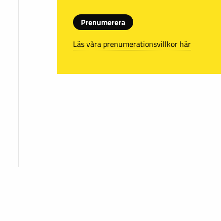
Prenumerera
Läs våra prenumerationsvillkor här