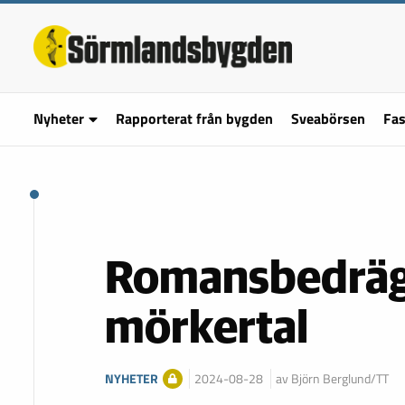
Nyheter
Rapporterat från bygden
Sveabörsen
Fas
Romansbedräger
mörkertal
NYHETER
2024-08-28
av Björn Berglund/TT