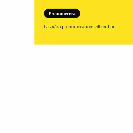
Prenumerera
Läs våra prenumerationsvillkor här