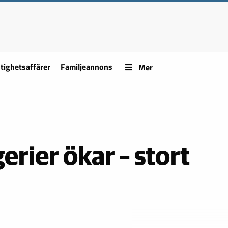
tighetsaffärer
Familjeannons
Mer
ier ökar – stort