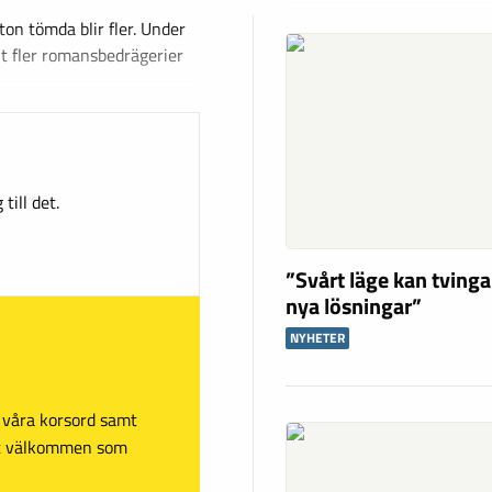
ton tömda blir fler. Under
t fler romansbedrägerier
till det.
”Svårt läge kan tving
nya lösningar”
NYHETER
sa våra korsord samt
mt välkommen som