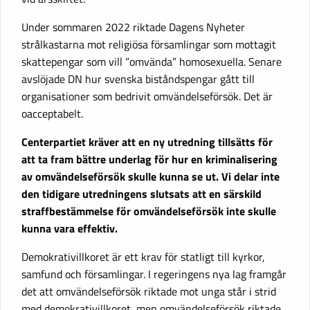
Under sommaren 2022 riktade Dagens Nyheter
strålkastarna mot religiösa församlingar som mottagit
skattepengar som vill ”omvända” homosexuella. Senare
avslöjade DN hur svenska biståndspengar gått till
organisationer som bedrivit omvändelseförsök. Det är
oacceptabelt.
Centerpartiet kräver att en ny utredning tillsätts för
att ta fram bättre underlag för hur en kriminalisering
av omvändelseförsök skulle kunna se ut. Vi delar inte
den tidigare utredningens slutsats att en särskild
straffbestämmelse för omvändelseförsök inte skulle
kunna vara effektiv.
Demokrativillkoret är ett krav för statligt till kyrkor,
samfund och församlingar. I regeringens nya lag framgår
det att omvändelseförsök riktade mot unga står i strid
med demokrativillkoret, men omvändelseförsök riktade