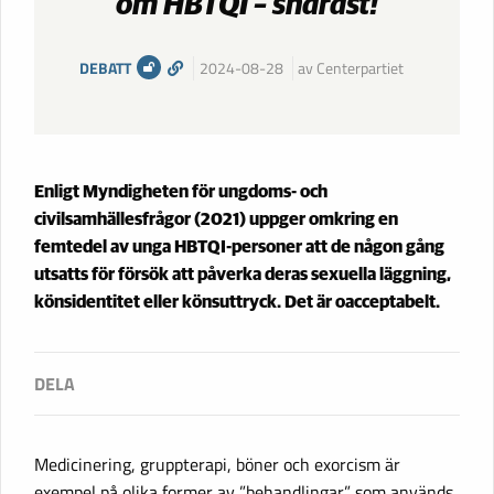
om HBTQI – snarast!
DEBATT
2024-08-28
av Centerpartiet
Enligt Myndigheten för ungdoms- och
civilsamhällesfrågor (2021) uppger omkring en
femtedel av unga HBTQI-personer att de någon gång
utsatts för försök att påverka deras sexuella läggning,
könsidentitet eller könsuttryck. Det är oacceptabelt.
Medicinering, gruppterapi, böner och exorcism är
exempel på olika former av ”behandlingar” som används