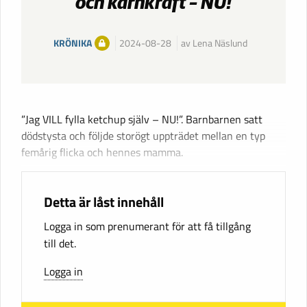
och kärnkraft – NU!
KRÖNIKA
2024-08-28
av Lena Näslund
”Jag VILL fylla ketchup själv – NU!”. Barnbarnen satt
dödstysta och följde storögt uppträdet mellan en typ
femårig flicka och hennes mamma.
Detta är låst innehåll
Logga in som prenumerant för att få tillgång
till det.
Logga in