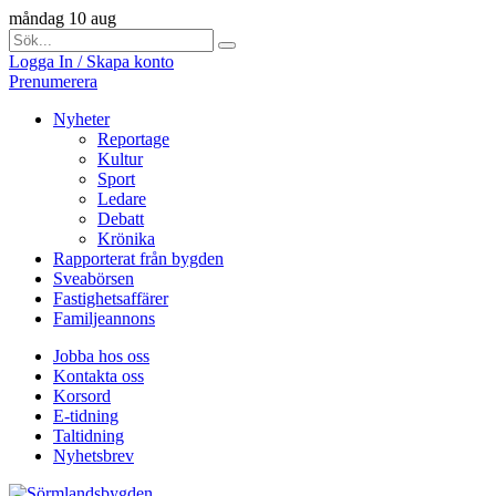
måndag 10 aug
Logga In / Skapa konto
Prenumerera
Nyheter
Reportage
Kultur
Sport
Ledare
Debatt
Krönika
Rapporterat från bygden
Sveabörsen
Fastighetsaffärer
Familjeannons
Jobba hos oss
Kontakta oss
Korsord
E-tidning
Taltidning
Nyhetsbrev