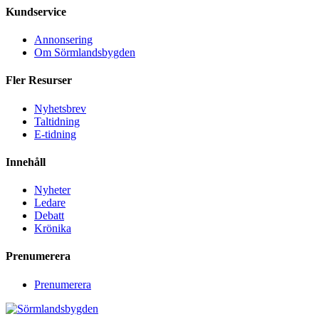
Kundservice
Annonsering
Om Sörmlandsbygden
Fler Resurser
Nyhetsbrev
Taltidning
E-tidning
Innehåll
Nyheter
Ledare
Debatt
Krönika
Prenumerera
Prenumerera