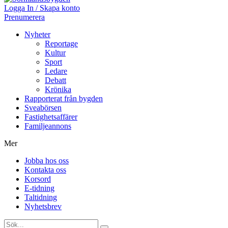
Logga In / Skapa konto
Prenumerera
Nyheter
Reportage
Kultur
Sport
Ledare
Debatt
Krönika
Rapporterat från bygden
Sveabörsen
Fastighetsaffärer
Familjeannons
Mer
Jobba hos oss
Kontakta oss
Korsord
E-tidning
Taltidning
Nyhetsbrev