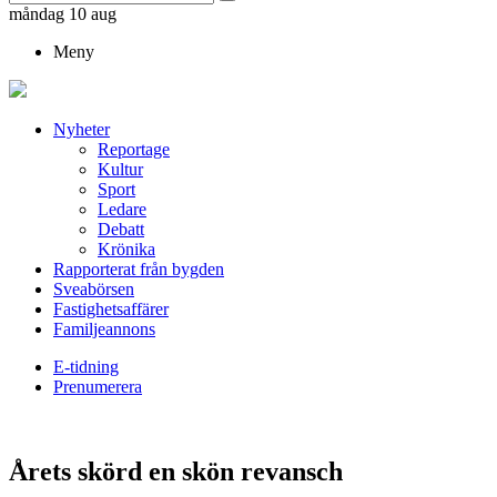
måndag 10 aug
Meny
Nyheter
Reportage
Kultur
Sport
Ledare
Debatt
Krönika
Rapporterat från bygden
Sveabörsen
Fastighetsaffärer
Familjeannons
E-tidning
Prenumerera
Årets skörd en skön revansch