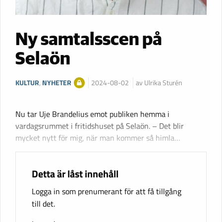
Ny samtalsscen på
Selaön
KULTUR
,
NYHETER
2024-08-02
av Ulrika Sturén
Nu tar Uje Brandelius emot publiken hemma i
vardagsrummet i fritidshuset på Selaön. – Det blir
mycket nytt för mig, när man kommer så himla…
Detta är låst innehåll
Logga in som prenumerant för att få tillgång
till det.