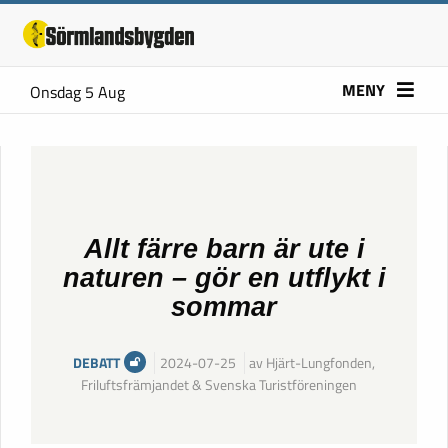
MENY
Onsdag 5 Aug
Allt färre barn är ute i
naturen – gör en utflykt i
sommar
DEBATT
2024-07-25
av Hjärt-Lungfonden,
Friluftsfrämjandet & Svenska Turistföreningen