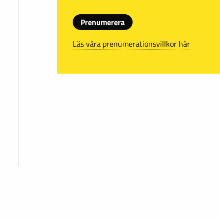
Prenumerera
Läs våra prenumerationsvillkor här