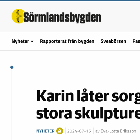
Nyheter
Rapporterat från bygden
Sveabörsen
Fas
Karin låter sor
stora skulptur
NYHETER
2024-07-15
av Eva-Lotta Eriksson