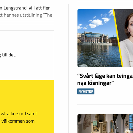
 Lengstrand, vill att fler
t hennes utställning ”The
till det.
”Svårt läge kan tving
nya lösningar”
NYHETER
sa våra korsord samt
mt välkommen som