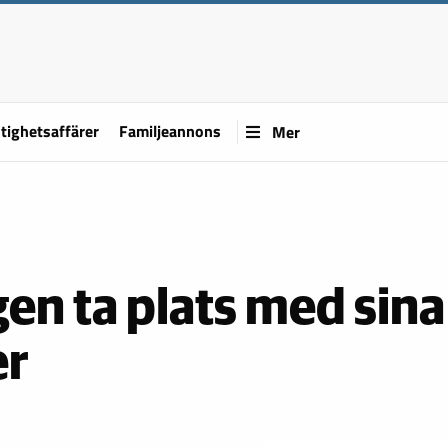
tighetsaffärer
Familjeannons
Mer
gen ta plats med sina
er