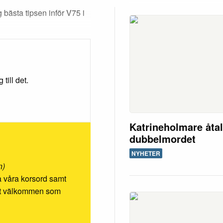
bästa tipsen inför V75 i
till det.
Katrineholmare åtal
dubbelmordet
NYHETER
n)
ösa våra korsord samt
rmt välkommen som