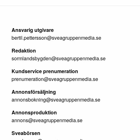
Ansvarig utgivare
bertil.pettersson@sveagruppenmedia.se
Redaktion
sormlandsbygden@sveagruppenmedia.se
Kundservice prenumeration
prenumeration@sveagruppenmedia.se
Annonsförsäljning
annonsbokning@sveagruppenmedia.se
Annonsproduktion
annons@sveagruppenmedia.se
Sveabörsen