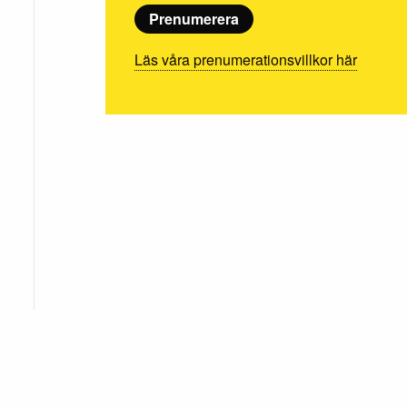
Prenumerera
Läs våra prenumerationsvillkor här