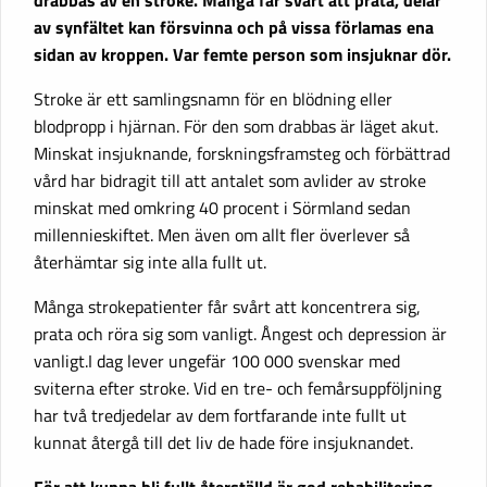
av synfältet kan försvinna och på vissa förlamas ena
sidan av kroppen. Var femte person som insjuknar dör.
Stroke är ett samlingsnamn för en blödning eller
blodpropp i hjärnan. För den som drabbas är läget akut.
Minskat insjuknande, forskningsframsteg och förbättrad
vård har bidragit till att antalet som avlider av stroke
minskat med omkring 40 procent i Sörmland sedan
millennieskiftet. Men även om allt fler överlever så
återhämtar sig inte alla fullt ut.
Många strokepatienter får svårt att koncentrera sig,
prata och röra sig som vanligt. Ångest och depression är
vanligt.I dag lever ungefär 100 000 svenskar med
sviterna efter stroke. Vid en tre- och femårsuppföljning
har två tredjedelar av dem fortfarande inte fullt ut
kunnat återgå till det liv de hade före insjuknandet.
För att kunna bli fullt återställd är god rehabilitering