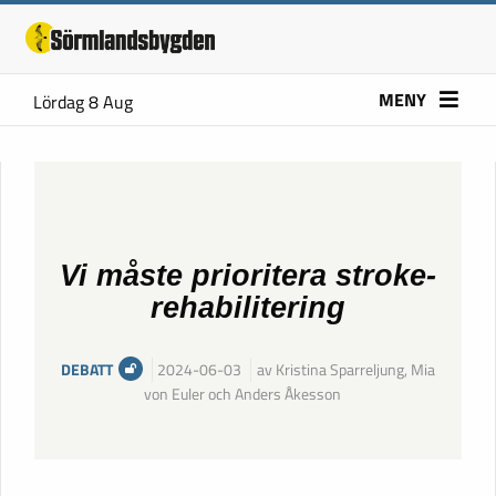
MENY
Lördag 8 Aug
Vi måste prioritera stroke-
rehabilitering
DEBATT
2024-06-03
av Kristina Sparreljung, Mia
von Euler och Anders Åkesson