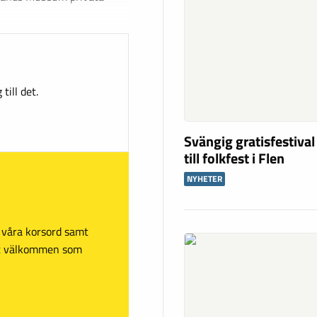
till det.
Svängig gratisfestival
till folkfest i Flen
NYHETER
sa våra korsord samt
mt välkommen som