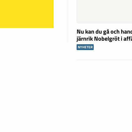
Nu kan du gå och han
järnrik Nobelgröt i af
NYHETER