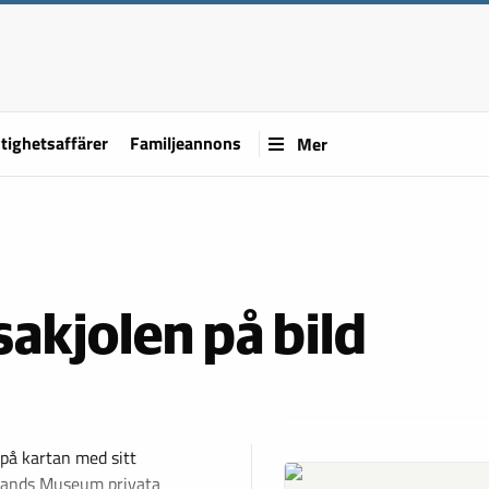
tighetsaffärer
Familjeannons
Mer
sakjolen på bild
på kartan med sitt
mlands Museum privata