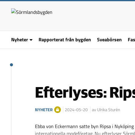
Nyheter
Rapporterat från bygden
Sveabörsen
Fas
Efterlyses: Rip
NYHETER
2024-05-20
av Ulrika Sturén
Ebba von Eckermann satte byn Ripsa i Nyköping 
internationella modeföretag. Nu efterlyser Sör