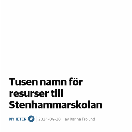
Tusen namn för
resurser till
Stenhammarskolan
NYHETER
2024-04-30
av Karina Frölund