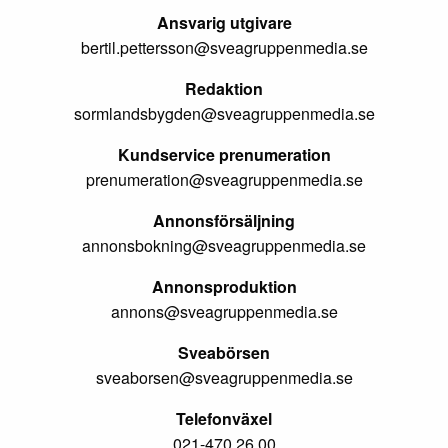
Ansvarig utgivare
bertil.pettersson@sveagruppenmedia.se
Redaktion
sormlandsbygden@sveagruppenmedia.se
Kundservice prenumeration
prenumeration@sveagruppenmedia.se
Annonsförsäljning
annonsbokning@sveagruppenmedia.se
Annonsproduktion
annons@sveagruppenmedia.se
Sveabörsen
sveaborsen@sveagruppenmedia.se
Telefonväxel
021-470 26 00