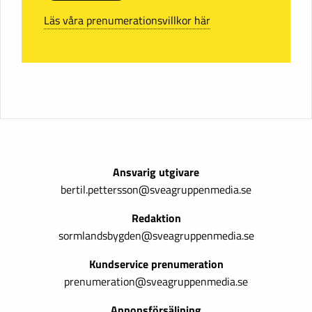
Läs våra prenumerationsvillkor här
Ansvarig utgivare
bertil.pettersson@sveagruppenmedia.se
Redaktion
sormlandsbygden@sveagruppenmedia.se
Kundservice prenumeration
prenumeration@sveagruppenmedia.se
Annonsförsäljning