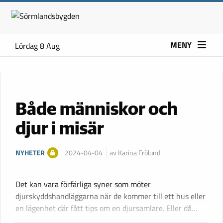
MENY
Lördag 8 Aug
Både människor och
djur i misär
NYHETER
2024-04-04
av Karina Frölund
Det kan vara förfärliga syner som möter
djurskyddshandläggarna när de kommer till ett hus eller
en lägenhet där fått tips om en djursamlare. Eller då…