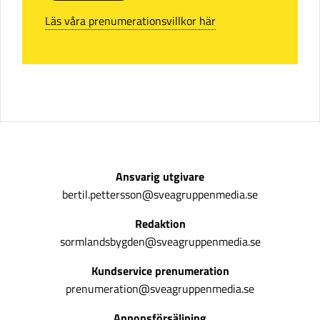
Läs våra prenumerationsvillkor här
Ansvarig utgivare
bertil.pettersson@sveagruppenmedia.se
Redaktion
sormlandsbygden@sveagruppenmedia.se
Kundservice prenumeration
prenumeration@sveagruppenmedia.se
Annonsförsäljning