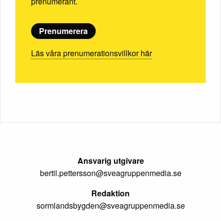
prenumerant.
Prenumerera
Läs våra prenumerationsvillkor här
Ansvarig utgivare
bertil.pettersson@sveagruppenmedia.se
Redaktion
sormlandsbygden@sveagruppenmedia.se