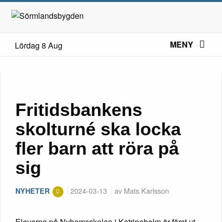
MENY
Lördag 8 Aug
Fritidsbankens
skolturné ska locka
fler barn att röra på
sig
2024-03-13
av Mats Karlsson
NYHETER
Eleverna på Nyhemsskolan i Katrineholm är först ut