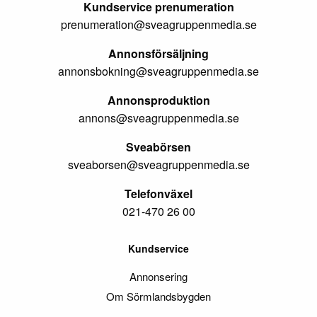
Kundservice prenumeration
prenumeration@sveagruppenmedia.se
Annonsförsäljning
annonsbokning@sveagruppenmedia.se
Annonsproduktion
annons@sveagruppenmedia.se
Sveabörsen
sveaborsen@sveagruppenmedia.se
Telefonväxel
021-470 26 00
Kundservice
Annonsering
Om Sörmlandsbygden