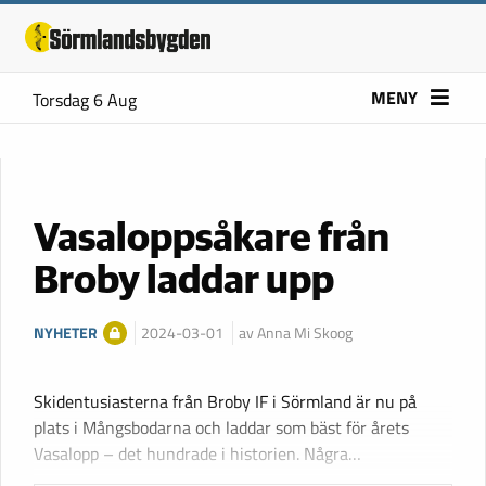
MENY
Torsdag 6 Aug
Vasaloppsåkare från
Broby laddar upp
NYHETER
2024-03-01
av Anna Mi Skoog
Skidentusiasterna från Broby IF i Sörmland är nu på
plats i Mångsbodarna och laddar som bäst för årets
Vasalopp – det hundrade i historien. Några…