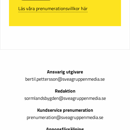
Läs våra prenumerationsvillkor här
Ansvarig utgivare
bertil.pettersson@sveagruppenmedia.se
Redaktion
sormlandsbygden@sveagruppenmedia.se
Kundservice prenumeration
prenumeration@sveagruppenmedia.se
Annonsförsäljning