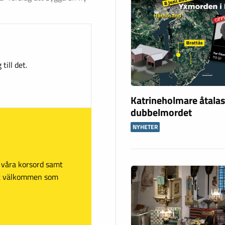
till det.
Katrineholmare åtalas
dubbelmordet
NYHETER
sa våra korsord samt
mt välkommen som