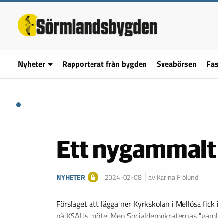
Nyheter
Rapporterat från bygden
Sveabörsen
Fas
Ett nygammalt 
NYHETER
2024-02-08
av Karina Frölund
Förslaget att lägga ner Kyrkskolan i Mellösa fick 
på KSAUs möte. Men Socialdemokraternas "gamla"