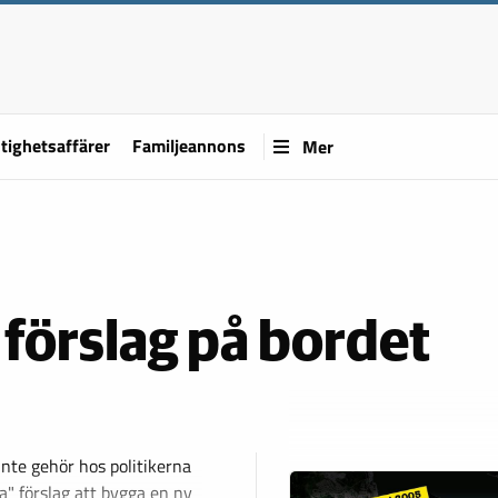
tighetsaffärer
Familjeannons
Mer
förslag på bordet
inte gehör hos politikerna
 förslag att bygga en ny