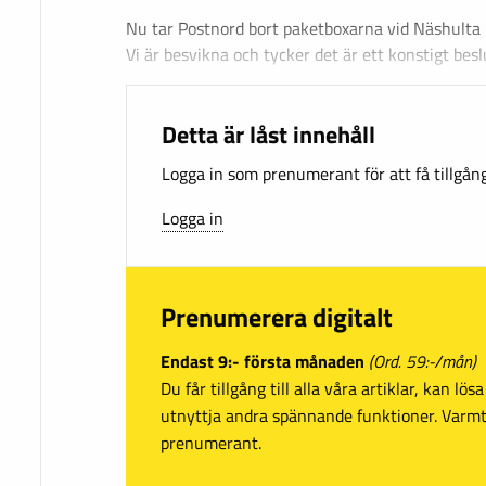
Nu tar Postnord bort paketboxarna vid Näshulta li
Vi är besvikna och tycker det är ett konstigt besl
Detta är låst innehåll
Logga in som prenumerant för att få tillgång 
Logga in
Prenumerera digitalt
Endast 9:- första månaden
(Ord. 59:-/mån)
Du får tillgång till alla våra artiklar, kan lö
utnyttja andra spännande funktioner. Var
prenumerant.