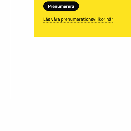
Prenumerera
Läs våra prenumerationsvillkor här