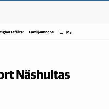
tighetsaffärer
Familjeannons
Mer
ort Näshultas