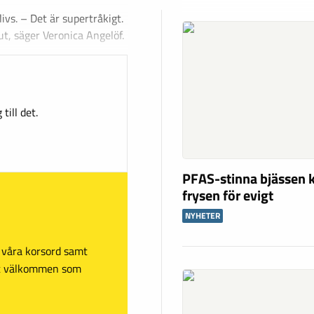
vs. – Det är supertråkigt.
ut, säger Veronica Angelöf.
till det.
PFAS-stinna bjässen k
frysen för evigt
NYHETER
sa våra korsord samt
mt välkommen som