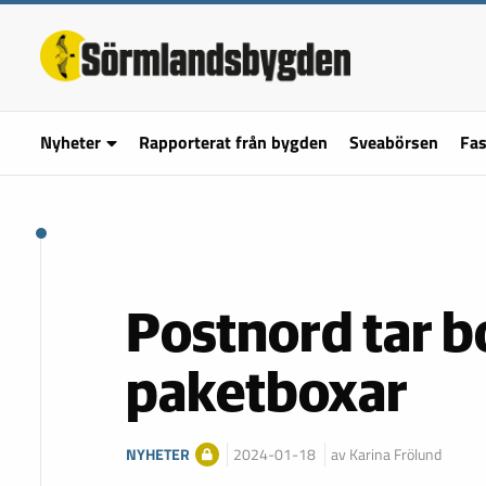
Nyheter
Rapporterat från bygden
Sveabörsen
Fas
Postnord tar b
paketboxar
NYHETER
2024-01-18
av Karina Frölund