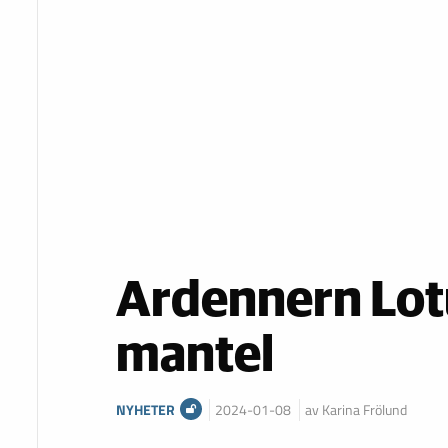
Ardennern Lotu
mantel
NYHETER
2024-01-08
av Karina Frölund