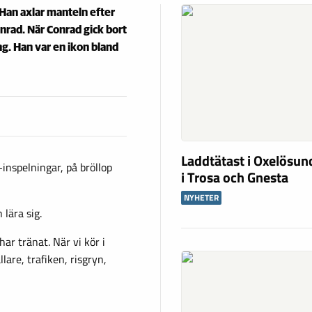
. Han axlar manteln efter
nrad. När Conrad gick bort
ing. Han var en ikon bland
Laddtätast i Oxelösund
inspelningar, på bröllop
i Trosa och Gnesta
NYHETER
lära sig.
har tränat. När vi kör i
are, trafiken, risgryn,