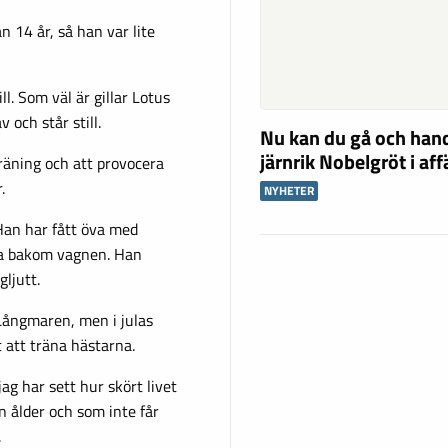
n 14 år, så han var lite
l. Som väl är gillar Lotus
 och står still.
Nu kan du gå och han
järnrik Nobelgröt i af
räning och att provocera
.
NYHETER
 Han har fått öva med
nda bakom vagnen. Han
ljutt.
Långmaren, men i julas
 att träna hästarna.
g har sett hur skört livet
n ålder och som inte får
.