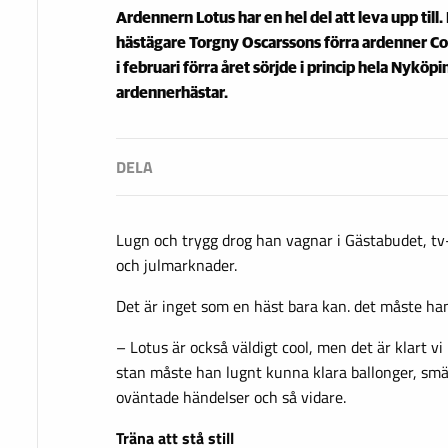
Ardennern Lotus har en hel del att leva upp till
hästägare Torgny Oscarssons förra ardenner Co
i februari förra året sörjde i princip hela Nyköp
ardennerhästar.
Lugn och trygg drog han vagnar i Gästabudet, tv-
och julmarknader.
Det är inget som en häst bara kan. det måste han 
– Lotus är också väldigt cool, men det är klart vi 
stan måste han lugnt kunna klara ballonger, smäll
oväntade händelser och så vidare.
Träna att stå still