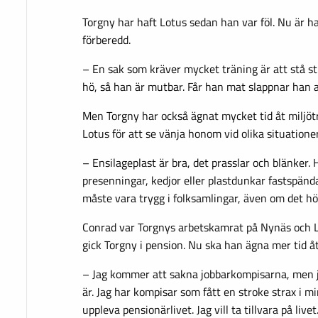
Torgny har haft Lotus sedan han var föl. Nu är ha
förberedd.
– En sak som kräver mycket träning är att stå stil
hö, så han är mutbar. Får han mat slappnar han av
Men Torgny har också ägnat mycket tid åt miljöt
Lotus för att se vänja honom vid olika situationer
– Ensilageplast är bra, det prasslar och blänker.
presenningar, kedjor eller plastdunkar fastspä
måste vara trygg i folksamlingar, även om det hög
Conrad var Torgnys arbetskamrat på Nynäs och 
gick Torgny i pension. Nu ska han ägna mer tid åt
– Jag kommer att sakna jobbarkompisarna, men ja
är. Jag har kompisar som fått en stroke strax i mi
uppleva pensionärlivet. Jag vill ta tillvara på livet