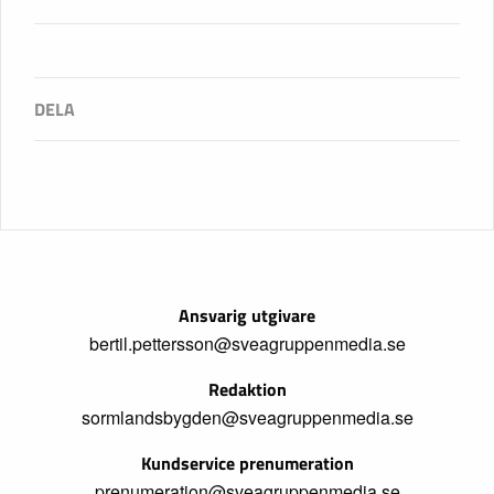
Ansvarig utgivare
bertil.pettersson@sveagruppenmedia.se
Redaktion
sormlandsbygden@sveagruppenmedia.se
Kundservice prenumeration
prenumeration@sveagruppenmedia.se