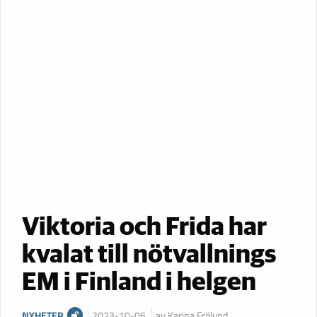
Viktoria och Frida har
kvalat till nötvallnings
EM i Finland i helgen
NYHETER
2023-10-06
av Karina Frölund