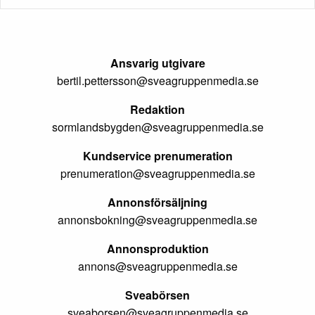
Ansvarig utgivare
bertil.pettersson@sveagruppenmedia.se
Redaktion
sormlandsbygden@sveagruppenmedia.se
Kundservice prenumeration
prenumeration@sveagruppenmedia.se
Annonsförsäljning
annonsbokning@sveagruppenmedia.se
Annonsproduktion
annons@sveagruppenmedia.se
Sveabörsen
sveaborsen@sveagruppenmedia.se