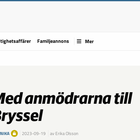
tighetsaffärer
Familjeannons
Mer
ed anmödrarna till
ryssel
NIKA
2023-09-19
av Erika Olsson