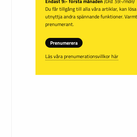
Endast 9:- första månaden
(Ord. 59:-/mån)
Du får tillgång till alla våra artiklar, kan lö
utnyttja andra spännande funktioner. Var
prenumerant.
Prenumerera
Läs våra prenumerationsvillkor här