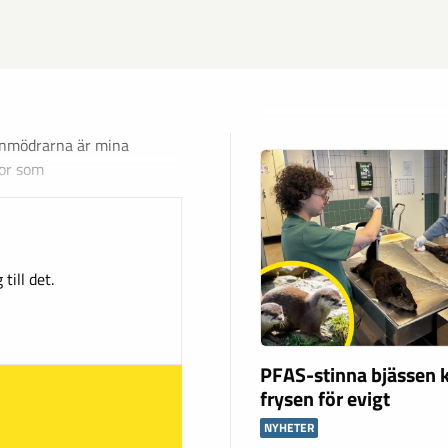
 Anmödrarna är mina
nor som
till det.
PFAS-stinna bjässen k
frysen för evigt
NYHETER