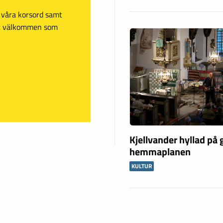
sa våra korsord samt
mt välkommen som
Kjellvander hyllad på
hemmaplanen
KULTUR