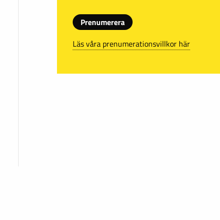
Prenumerera
Läs våra prenumerationsvillkor här