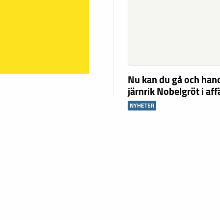
Nu kan du gå och han
järnrik Nobelgröt i af
NYHETER