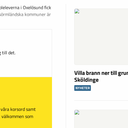
koleleverna i Oxelösund fick
ra sörmländska kommuner är
till det.
Villa brann ner till gru
Sköldinge
NYHETER
sa våra korsord samt
mt välkommen som