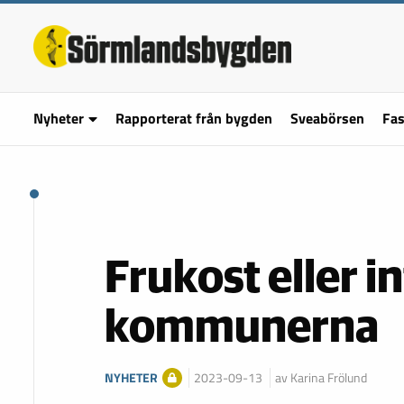
Nyheter
Rapporterat från bygden
Sveabörsen
Fas
Frukost eller in
kommunerna
NYHETER
2023-09-13
av Karina Frölund