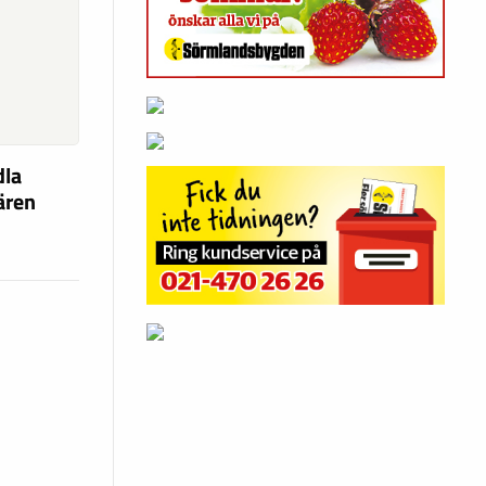
dla
fären