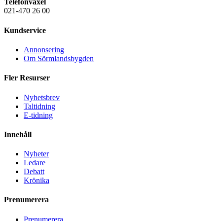
Telefonväxel
021-470 26 00
Kundservice
Annonsering
Om Sörmlandsbygden
Fler Resurser
Nyhetsbrev
Taltidning
E-tidning
Innehåll
Nyheter
Ledare
Debatt
Krönika
Prenumerera
Prenumerera