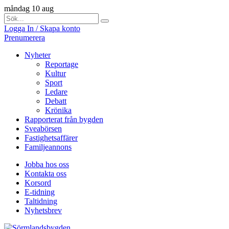
måndag 10 aug
Logga In / Skapa konto
Prenumerera
Nyheter
Reportage
Kultur
Sport
Ledare
Debatt
Krönika
Rapporterat från bygden
Sveabörsen
Fastighetsaffärer
Familjeannons
Jobba hos oss
Kontakta oss
Korsord
E-tidning
Taltidning
Nyhetsbrev