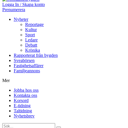
Logga In / Skapa konto
Prenumerera
Nyheter
Reportage
Kultur
Sport
Ledare
Debatt
Krönika
Rapporterat från bygden
Sveabörsen
Fastighetsaffärer
Familjeannons
Mer
Jobba hos oss
Kontakta oss
Korsord
E-tidning
Taltidning
Nyhetsbrev