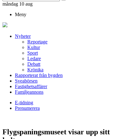
måndag 10 aug
Meny
Nyheter
Reportage
Kultur
Sport
Ledare
Debatt
Krönika
Rapporterat från bygden
Sveabörsen
Fastighetsaffärer
Familjeannons
E-tidning
Prenumerera
Flygspaningsmuseet visar upp sitt