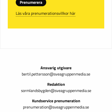
Prenumerera
Läs våra prenumerationsvillkor här
Ansvarig utgivare
bertil.pettersson@sveagruppenmedia.se
Redaktion
sormlandsbygden@sveagruppenmedia.se
Kundservice prenumeration
prenumeration@sveagruppenmedia.se