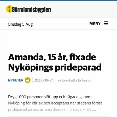
MENY
Onsdag 5 Aug
Amanda, 15 år, fixade
Nyköpings prideparad
NYHETER
2023-08-24
av Eva-Lotta Eriksson
Drygt 800 personer slöt upp och tågade genom
Nyköping för kärlek och acceptans när stadens första
prideparad på sex år anordnades i lördags. – Det…