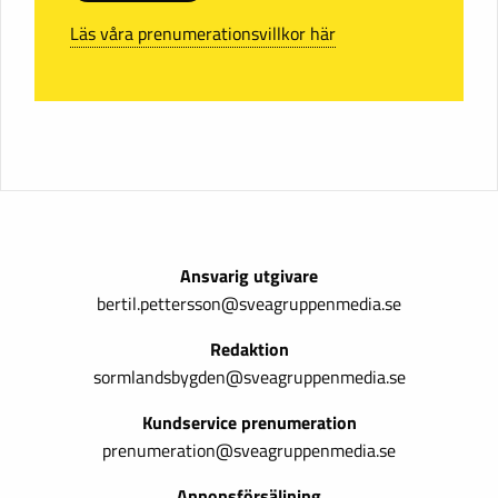
Läs våra prenumerationsvillkor här
Ansvarig utgivare
bertil.pettersson@sveagruppenmedia.se
Redaktion
sormlandsbygden@sveagruppenmedia.se
Kundservice prenumeration
prenumeration@sveagruppenmedia.se
Annonsförsäljning