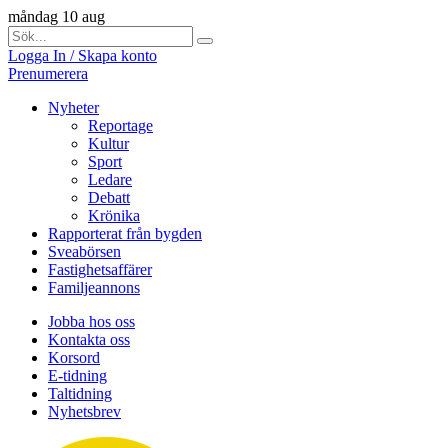
måndag 10 aug
Logga In / Skapa konto
Prenumerera
Nyheter
Reportage
Kultur
Sport
Ledare
Debatt
Krönika
Rapporterat från bygden
Sveabörsen
Fastighetsaffärer
Familjeannons
Jobba hos oss
Kontakta oss
Korsord
E-tidning
Taltidning
Nyhetsbrev