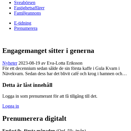
Sveabörsen
Fastighetsaffärer
Familjeannons
E-tidning
Prenumerera
Engagemanget sitter i generna
Nyheter
2023-08-19
av Eva-Lotta Eriksson
För ett decennium sedan sålde de sin första kaffe i Gula Kvarn i
Nävekvarn. Sedan dess har det blivit café och krog i hamnen och…
Detta är låst innehåll
Logga in som prenumerant för att få tillgång till det.
Logga in
Prenumerera digitalt
Endast 9:- första månaden
(Ord. 59:-/mån)