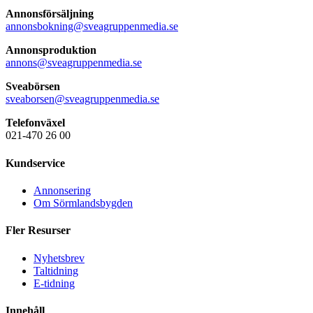
Annonsförsäljning
annonsbokning@sveagruppenmedia.se
Annonsproduktion
annons@sveagruppenmedia.se
Sveabörsen
sveaborsen@sveagruppenmedia.se
Telefonväxel
021-470 26 00
Kundservice
Annonsering
Om Sörmlandsbygden
Fler Resurser
Nyhetsbrev
Taltidning
E-tidning
Innehåll