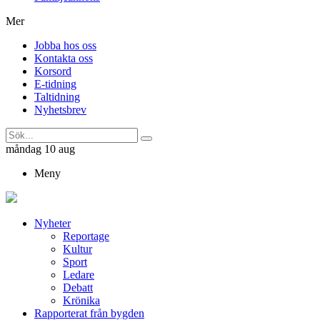
Mer
Jobba hos oss
Kontakta oss
Korsord
E-tidning
Taltidning
Nyhetsbrev
måndag 10 aug
Meny
Nyheter
Reportage
Kultur
Sport
Ledare
Debatt
Krönika
Rapporterat från bygden