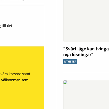
till det.
”Svårt läge kan tving
nya lösningar”
NYHETER
sa våra korsord samt
mt välkommen som