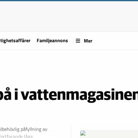
tighetsaffärer
Familjeannons
Mer
e på i vattenmagasine
älbehövlig påfyllning av
ortfarande låga.