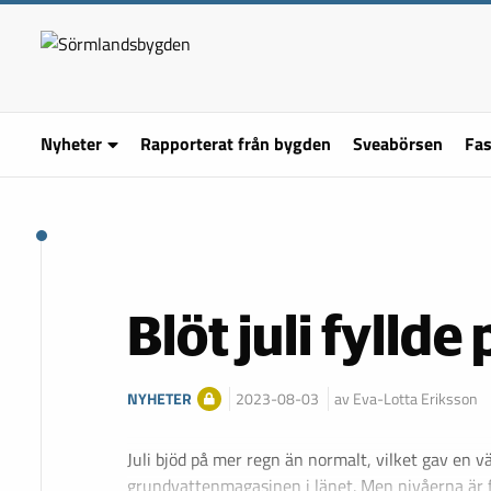
Nyheter
Rapporterat från bygden
Sveabörsen
Fas
Blöt juli fylld
NYHETER
2023-08-03
av Eva-Lotta Eriksson
Juli bjöd på mer regn än normalt, vilket gav en v
grundvattenmagasinen i länet. Men nivåerna är f