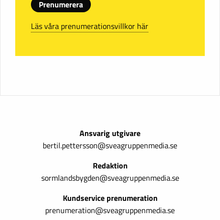
Prenumerera
Läs våra prenumerationsvillkor här
Ansvarig utgivare
bertil.pettersson@sveagruppenmedia.se
Redaktion
sormlandsbygden@sveagruppenmedia.se
Kundservice prenumeration
prenumeration@sveagruppenmedia.se