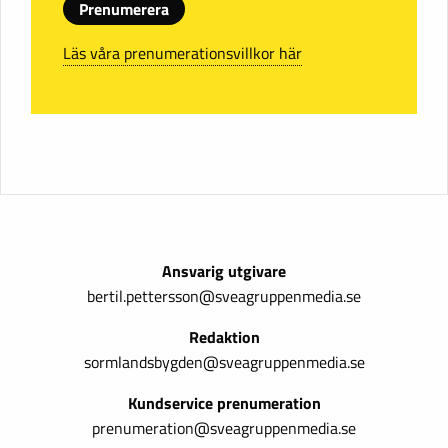
Prenumerera
Läs våra prenumerationsvillkor här
Ansvarig utgivare
bertil.pettersson@sveagruppenmedia.se
Redaktion
sormlandsbygden@sveagruppenmedia.se
Kundservice prenumeration
prenumeration@sveagruppenmedia.se