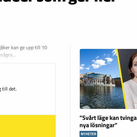
gåker kan ge upp till 10
t några…
till det.
”Svårt läge kan tving
nya lösningar”
NYHETER