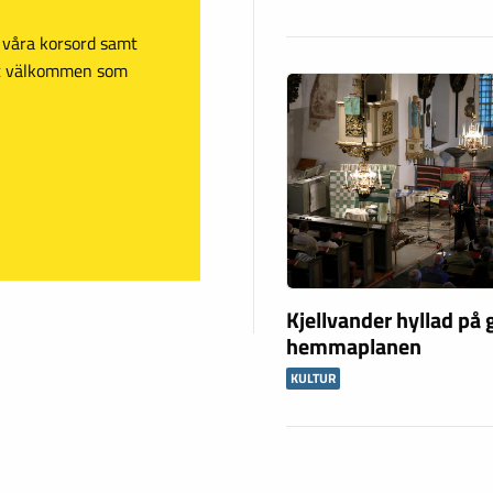
sa våra korsord samt
mt välkommen som
Kjellvander hyllad på
hemmaplanen
KULTUR