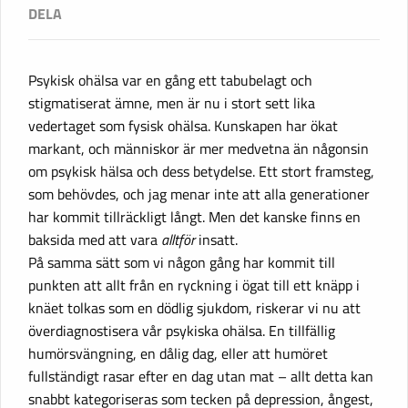
Psykisk ohälsa var en gång ett tabubelagt och
stigmatiserat ämne, men är nu i stort sett lika
vedertaget som fysisk ohälsa. Kunskapen har ökat
markant, och människor är mer medvetna än någonsin
om psykisk hälsa och dess betydelse. Ett stort framsteg,
som behövdes, och jag menar inte att alla generationer
har kommit tillräckligt långt. Men det kanske finns en
baksida med att vara
alltför
insatt.
På samma sätt som vi någon gång har kommit till
punkten att allt från en ryckning i ögat till ett knäpp i
knäet tolkas som en dödlig sjukdom, riskerar vi nu att
överdiagnostisera vår psykiska ohälsa. En tillfällig
humörsvängning, en dålig dag, eller att humöret
fullständigt rasar efter en dag utan mat – allt detta kan
snabbt kategoriseras som tecken på depression, ångest,