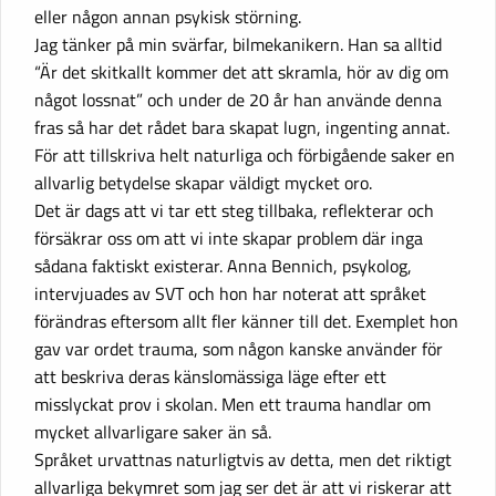
eller någon annan psykisk störning.
Jag tänker på min svärfar, bilmekanikern. Han sa alltid
“Är det skitkallt kommer det att skramla, hör av dig om
något lossnat” och under de 20 år han använde denna
fras så har det rådet bara skapat lugn, ingenting annat.
För att tillskriva helt naturliga och förbigående saker en
allvarlig betydelse skapar väldigt mycket oro.
Det är dags att vi tar ett steg tillbaka, reflekterar och
försäkrar oss om att vi inte skapar problem där inga
sådana faktiskt existerar. Anna Bennich, psykolog,
intervjuades av SVT och hon har noterat att språket
förändras eftersom allt fler känner till det. Exemplet hon
gav var ordet trauma, som någon kanske använder för
att beskriva deras känslomässiga läge efter ett
misslyckat prov i skolan. Men ett trauma handlar om
mycket allvarligare saker än så.
Språket urvattnas naturligtvis av detta, men det riktigt
allvarliga bekymret som jag ser det är att vi riskerar att