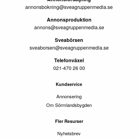
annonsbokning@sveagruppenmedia.se
Annonsproduktion
annons@sveagruppenmedia.se
Sveabörsen
sveaborsen@sveagruppenmedia.se
Telefonväxel
021-470 26 00
Kundservice
Annonsering
Om Sörmlandsbygden
Fler Resurser
Nyhetsbrev