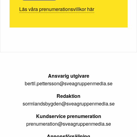
Läs våra prenumerationsvillkor här
Ansvarig utgivare
bertil.pettersson@sveagruppenmedia.se
Redaktion
sormlandsbygden@sveagruppenmedia.se
Kundservice prenumeration
prenumeration@sveagruppenmedia.se
Annonsförsäljning