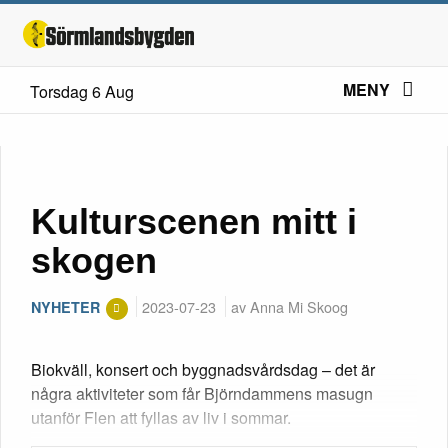
MENY
Torsdag 6 Aug
Kulturscenen mitt i
skogen
2023-07-23
av Anna Mi Skoog
NYHETER
Biokväll, konsert och byggnadsvårdsdag – det är
några aktiviteter som får Björndammens masugn
utanför Flen att fyllas av liv i sommar.